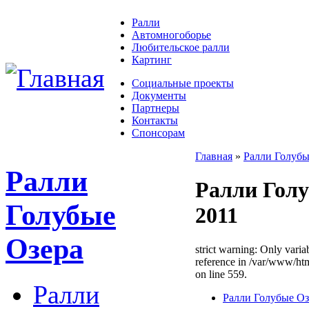
Ралли
Автомногоборье
Любительское ралли
Картинг
Социальные проекты
Документы
Партнеры
Контакты
Спонсорам
Главная
»
Ралли Голубы
Ралли
Ралли Гол
Голубые
2011
Озера
strict warning: Only varia
reference in /var/www/h
on line 559.
Ралли
Ралли Голубые Оз