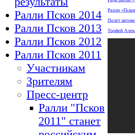
результаты
Ралли «Пско
Ралли Псков 2014
Полет автомо
Ралли Псков 2013
Трофей Алек
Ралли Псков 2012
Ралли Псков 2011
Участникам
Зрителям
Пресс-центр
Ралли "Псков
2011" станет
российским