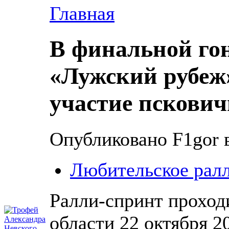
Главная
В финальной го
«Лужский рубеж
участие пскович
Опубликовано F1gor в
Любительское рал
Ралли-спринт проход
области 22 октября 2