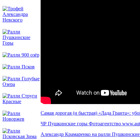
Самая дорогая (и быстрая) «Лада Гранта»: уб
ЧР Пушкинские горы Фотоагентство www.auto
Александр Крамаренко на ралли Пушкинские