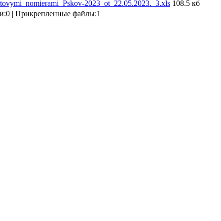
rtovymi_nomierami_Pskov-2023_ot_22.05.2023._3.xls
108.5 кб
и:0 | Прикрепленные файлы:1