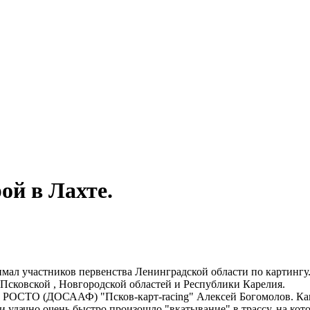
ой в Лахте.
имал участников первенства Ленинградской области по картингу
 Псковской , Новгородской областей и Республики Карелия.
РОСТО (ДОСААФ) "Псков-карт-racing" Алексей Богомолов. Как
 удачно,очень быстро произошло "вкатывание" в трассу, на кот