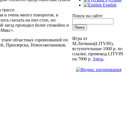
English
 трассе.
ая и очень много поворотов, и
Поиск на сайте:
ось съехать на пит-стоп, но
й заезд проходил более спокойно и
-Макс».
Игра от
м этапе областных соревнований по
М.Литвина(LITVIN),
ей, Приозерска, Новосокольников,
вступительные 1000 р. по
ссылке, промокод LITVIN
на 7000 р.
Здесь
.