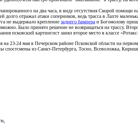
анированного на два часа, в виду отсутствия Скорой помощи на
ей долго отражал атаки соперников, ведь трасса в Лахте маленьк
руга не выдержало крепление
заднего бампера
и Богомолову пришл
можно. Было принято решение не возвращаться на трассу. Второ
ния псковский картингист занял второе место в классе «Ротакс
я на 23-24 мая в Печерском районе Псковской области на перво
ны спостсмены из Санкт-Петербурга, Тосно, Всеволожка, Кириш
ти
.