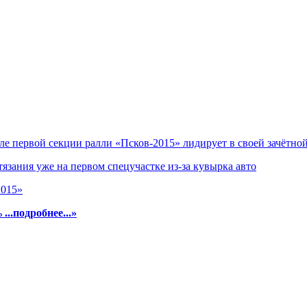
е первой секции ралли «Псков-2015» лидирует в своей зачётно
язания уже на первом спецучастке из-за кувырка авто
2015»
ь
...подробнее...»