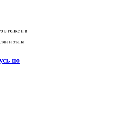
о в гонке и в
лли и этапа
усь по