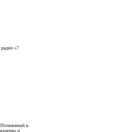
 радио «7
ий Полываный и
рющенко и