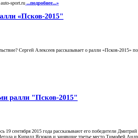
uto-sport.ru
...подробнее...»
ралли «Псков-2015"
ольствие? Сергей Алексеев рассказывает о ралли «Псков-2015» по
ми ралли "Псков-2015"
лось 19 сентября 2015 года рассказывают его победители Дмитр
Негода и Кирилл Ясюков и занявшие третье место Тимофей Анд