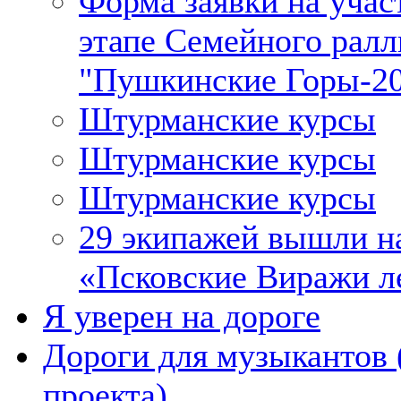
Форма заявки на учас
этапе Семейного ралл
"Пушкинские Горы-2
Штурманские курсы
Штурманские курсы
Штурманские курсы
29 экипажей вышли на
«Псковские Виражи ле
Я уверен на дороге
Дороги для музыкантов 
проекта)