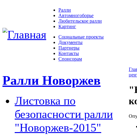
Ралли
Автомногоборье
Любительское ралли
Картинг
Социальные проекты
Документы
Партнеры
Контакты
Спонсорам
Гла
цен
Ралли Новоржев
"
Листовка по
к
безопасности ралли
Опу
"Новоржев-2015"