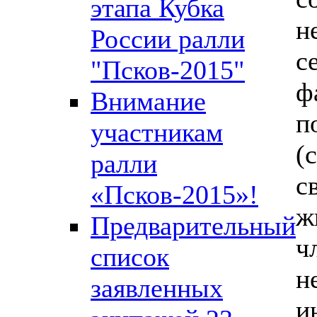
этапа Кубка
н
России ралли
с
"Псков-2015"
ф
Внимание
п
участникам
(
ралли
с
«Псков-2015»!
ж
Предварительный
ч
список
н
заявленных
и