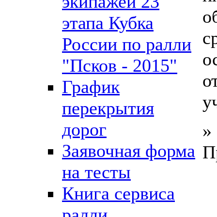
экипажей 23
о
этапа Кубка
с
России по ралли
о
"Псков - 2015"
о
График
у
перекрытия
дорог
»
Заявочная форма
П
на тесты
Книга сервиса
ралли