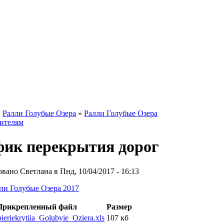
»
Ралли Голубые Озера
»
Ралли Голубые Озера
ителям
фик перекрытия дорог
вано Светлана в Пнд, 10/04/2017 - 16:13
ли Голубые Озера 2017
Прикрепленный файл
Размер
ieriekrytiia_Golubyie_Oziera.xls
107 кб