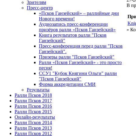
Зрителям
В п
Пресс-центр
«Псков Ганзейский» – раллийные дни
При
Нового времени!
Knig
Аудиозапись пресс-конференции
призёров ралли «Псков Ганзейский»
» Ко
Книга результатов ралли "Псков
Ганзейский"
Пресс-конференция перед ралли "Псков
Ганзейский".
Призеры ралли "Псков Ганзейский"
Ралли «Псков Ганзейский» - это просто
песня!
ССУ1 "Кубок Княгини Ольги" ралли
"Псков Ганзейский"
Форма аккредитации СМИ
Результаты
Ралли Псков 2018
Ралли Псков 2017
Ралли Псков 2016
Ралли Псков 2015
Онлайн-результаты
Ралли Псков 2014
Ралли Псков 2013
Ралли Псков 2012