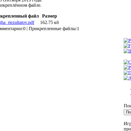
рикреплённом файле.
крепленный файл
Размер
ha_riezultatov.pdf
162.75 кб
мментарии:0 | Прикрепленные файлы:1
Пои
Игр
про