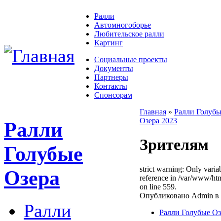
Ралли
Автомногоборье
Любительское ралли
Картинг
Социальные проекты
Документы
Партнеры
Контакты
Спонсорам
Главная
»
Ралли Голубы
Озера 2023
Ралли
Зрителям
Голубые
strict warning: Only varia
Озера
reference in /var/www/h
on line 559.
Опубликовано Admin в П
Ралли
Ралли Голубые Оз