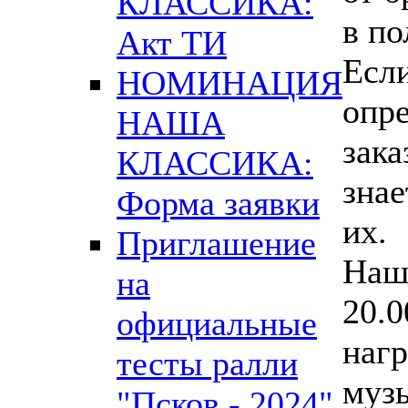
КЛАССИКА:
в по
Акт ТИ
Если
НОМИНАЦИЯ
опре
НАША
зака
КЛАССИКА:
знае
Форма заявки
их.
Приглашение
Наш
на
20.0
официальные
нагр
тесты ралли
муз
"Псков - 2024"