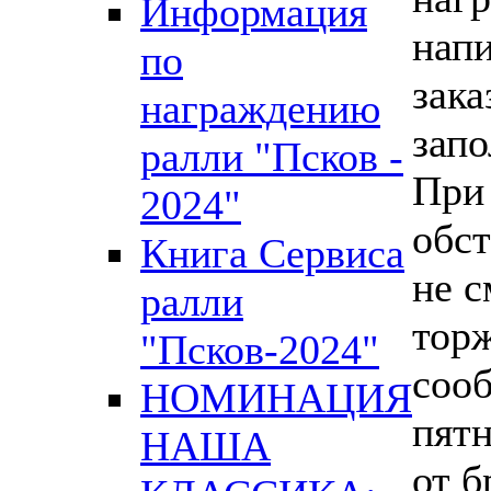
Информация
напи
по
зака
награждению
зап
ралли "Псков -
При
2024"
обст
Книга Сервиса
не с
ралли
тор
"Псков-2024"
сооб
НОМИНАЦИЯ
пятн
НАША
от б