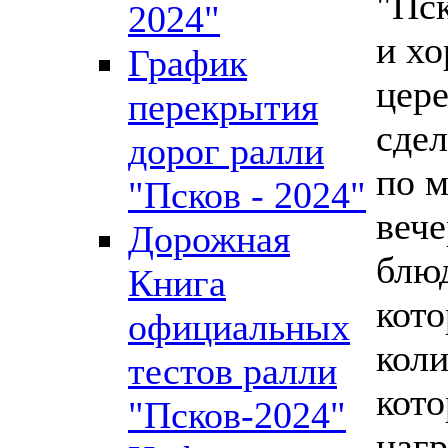
"Пск
2024"
и хо
График
цер
перекрытия
сдел
дорог ралли
по м
"Псков - 2024"
вече
Дорожная
блюд
Книга
кот
официальных
коли
тестов ралли
кото
"Псков-2024"
нагр