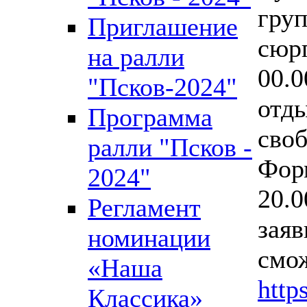
груп
Приглашение
сюрп
на ралли
00.
"Псков-2024"
отды
Программа
сво
ралли "Псков -
Фор
2024"
20.0
Регламент
заяв
номинации
смо
«Наша
http
Классика»