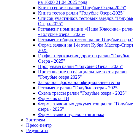
на 16:00 21.04.2025 года
Книга сервиса ралли"Голубые Озера-2025"
Книга тестов ралли "Голубые Озера-2025"
Список участников тестовых заездов "Голубы
Озера-2025"
Регламент номинации «Наша Классика» ралл
«Голубые озера - 2025»
Регламент общих тестов ралли Голубые озера 
Форма заявки на 1-й этап Кубка Мастер-Спор
2025
График перекрытия дорог на ралли "Голубые
Озера - 2025"
Программа ралли "Голубые Озера - 2025"
Приглашение на официальные тесты ралли
"Голубые озера 2025"
Заявочная форма на официальные тесты
Регламент ралли "Голубые озера - 2025"
Схема трассы ралли "Голубые озера - 2025"
Форма акта ТИ
Форма заявочных документов ралли "Голубые
озера - 2025"
Форма заявки нулевого экипажа
Зрителям
Пресс-центр
Результаты