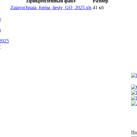
Прикрепленный файл
Размер
Zaiavochnaia_forma_tiesty_GO_2025.xls
41 кб
е
и
2025
т
По