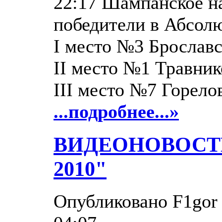
22:17 Шампанское н
победители в Абсолю
I место №3 Брослав
II место №1 Травни
III место №7 Горело
...подробнее...»
ВИДЕОНОВОСТИ 
2010"
Опубликовано F1gor 