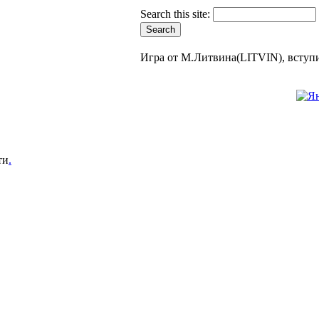
Search this site:
Игра от М.Литвина(LITVIN), вступи
ти
.