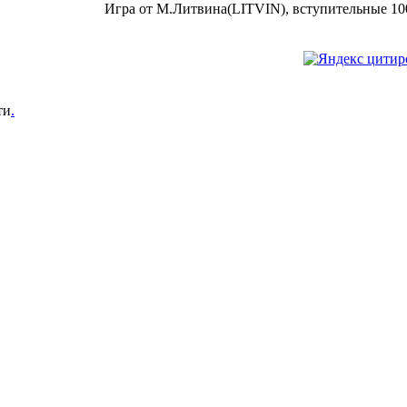
Игра от М.Литвина(LITVIN), вступительные 100
ти
.