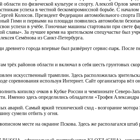
й области по физической культуре и спорту. Алексей Орлов зач
частникам успеха в честной бескомпромиссной борьбе. С начало
Сергей Колосов. Президент Федерации автомобильного спорта 
нный Гимн и первыми на площади появились автомобили безопас
свои успехи в учёбе. Гоночные машины стартовали при свете фар
й славы». За лучшее время на зрительском спецучастке был учр
лексея Семёнова из Санкт-Петербурга.
ди древнего города впервые был развёрнут сервис-парк. После 
м трёх районов области и включал в себя шесть грунтовых скор
овлен искусственный трамплин. Здесь расположилась зрительска
оде соревнования используя Интернет. Сайт организатора вёл о
полнить копилку очков в Кубке России и чемпионате Северо-Зап
и. Именно здесь определились обладатели «Трофея Александра Н
ных аварий. Самый яркий технический сход - возгорание мотора
ну сумели отбить у огня.
описном месте на окраине Пскова. Здесь же располагался штаб 