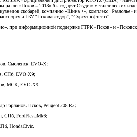
 RUSSIA - официальный дистрибьютор KLOTZ (США) - известно
ы ралли «Псков – 2018» благодарят Студию металлических издел
кузнецов-скобарей, компанию «Шина +», комплекс «Раздолье» и
ранспорту и ГБУ "Псковавтодор", "Сургутнефтегаз".
о», при информационной поддержке ГТРК «Псков» и «Псковско
сов, Смоленск, EVO-X;
ов, СПб, EVO-X9;
мов, МСК, EVO-X9.
р Горланов, Псков, Peugeot 208 R2;
н, СПб, FordFiestaMk6;
СПб, HondaCivic.