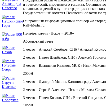
Поддержала ралли «Псков-2018» компания KLOTZ
и трансмиссий, спортивного топлива. Организатор
кованных изделий в лучших традициях псковских 
Государственный комитет Псковской области по т
Генеральный информационный спонсор «Авторади
RallyMedia.ru
Призёры ралли «Псков – 2018»
Абсолютный зачет
1 место – Алексей Семёнов, СПб / Алексей Курно
2 место – Павел Щербаков, СПб / Алексей Горюн
3 место – Владислав Казаков, МСК / Иван Макси
2000Н
1 место – Дмитрий Мячин, Калининград / Александ
2 место – Сергей Алексеев, Псков / Михаил Соски
3 место – Павел Козлов, СПб / Евгений Сапунов, 
1600Н