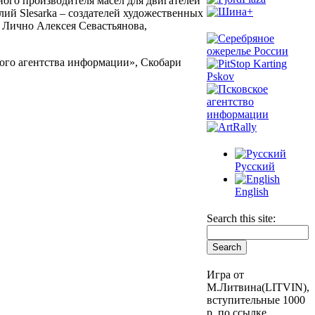
го производителя масел для двигателей
ий Slesarka – создателей художественных
 Лично Алексея Севастьянова,
го агентства информации», Скобари
Русский
English
Search this site:
Игра от
М.Литвина(LITVIN),
вступительные 1000
р. по ссылке,