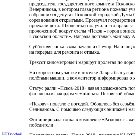
председатель государственного комитета Псковско
Ведерникова, в котором глава региона пожелал у
собравшихся депутат Псковской городской Думы 
соревнования открытыми. Прозвучал государстве
проехали дети. Школьники получили это право за 
проложенной вокруг стелы «Псков – город воинско
Псковской области». Награда досталась экипажу А
Субботняя гонка взяла начало из Печор. На площа
на перерыв для ремонта и отдыха.
Трёхсот километровый маршрут пролегал по дорога
На скоростном участке в поселке Лавры был устан
полётами машин, а комментатор информировал о х
Статус ралли «Псков-2018» давал возможность по
финальным аккордом чемпионата Псковской област
«Пскову» повезло с погодой. Обошлось без серьёз
Селиванова. С помощью следующих экипажей маши
Финишировала гонка в комплексе «Раздолье» - жив
победители.