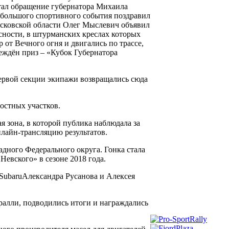
итал обращение губернатора Михаила
м большого спортивного события поздравил
Псковской области Олег Мыслевич объявил
ности, в штурманских креслах которых
 от Вечного огня и двигались по трассе,
еждён приз – «Кубок Губернатора
первой секции экипажи возвращались сюда
остных участков.
я зона, в которой публика наблюдала за
нлайн-трансляцию результатов.
адного Федерального округа. Гонка стала
евского» в сезоне 2018 года.
 SubaruАлександра Русанова и Алексея
ралли, подводились итоги и награждались