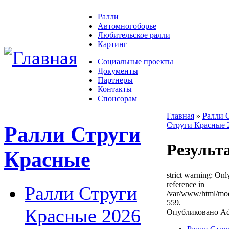
Ралли
Автомногоборье
Любительское ралли
Картинг
Социальные проекты
Документы
Партнеры
Контакты
Спонсорам
Главная
»
Ралли 
Струги Красные 
Ралли Струги
Результ
Красные
strict warning: Onl
reference in
Ралли Струги
/var/www/html/mod
559.
Красные 2026
Опубликовано Adm