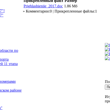
Прикрепленный файл
Размер
Prighlashieniie_2017.doc
1.86 Мб
7"!
» Комментарии:0 | Прикрепленные файлы:1
7"
области по
порта
й 11 этапа
 номерами
По
нском районе
Иг
пр
р"