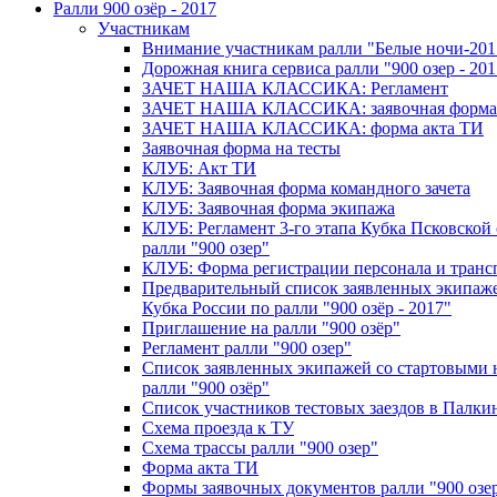
Ралли 900 озёр - 2017
Участникам
Внимание участникам ралли "Белые ночи-201
Дорожная книга сервиса ралли "900 озер - 201
ЗАЧЕТ НАША КЛАССИКА: Регламент
ЗАЧЕТ НАША КЛАССИКА: заявочная форма
ЗАЧЕТ НАША КЛАССИКА: форма акта ТИ
Заявочная форма на тесты
КЛУБ: Акт ТИ
КЛУБ: Заявочная форма командного зачета
КЛУБ: Заявочная форма экипажа
КЛУБ: Регламент 3-го этапа Кубка Псковской 
ралли "900 озер"
КЛУБ: Форма регистрации персонала и транс
Предварительный список заявленных экипаже
Кубка России по ралли "900 озёр - 2017"
Приглашение на ралли "900 озёр"
Регламент ралли "900 озер"
Список заявленных экипажей со стартовыми
ралли "900 озёр"
Список участников тестовых заездов в Палки
Схема проезда к ТУ
Схема трассы ралли "900 озер"
Форма акта ТИ
Формы заявочных документов ралли "900 озе