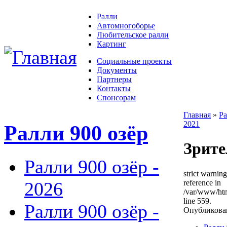
Ралли
Автомногоборье
Любительское ралли
Картинг
Социальные проекты
Документы
Партнеры
Контакты
Спонсорам
Главная
»
Ра
2021
Ралли 900 озёр
Зрит
Ралли 900 озёр -
strict warnin
2026
reference in
/var/www/ht
line 559.
Ралли 900 озёр -
Опубликован