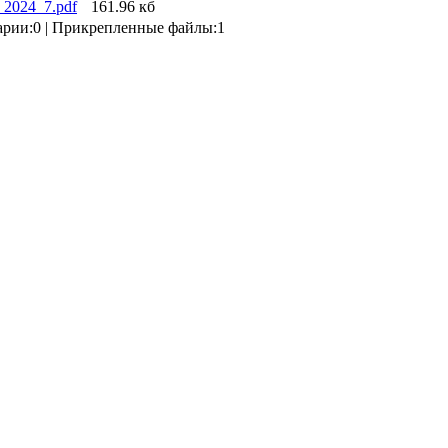
_2024_7.pdf
161.96 кб
арии:0 | Прикрепленные файлы:1