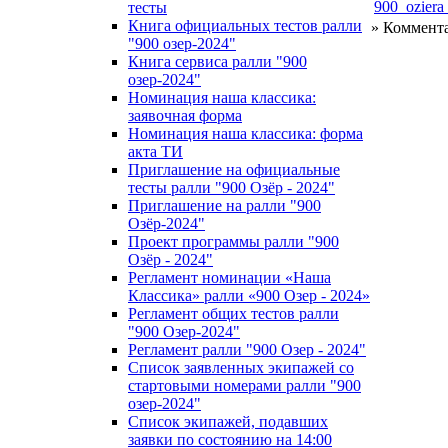
900_oziera
тесты
Книга официальных тестов ралли
» Коммент
"900 озер-2024"
Книга сервиса ралли "900
озер-2024"
Номинация наша классика:
заявочная форма
Номинация наша классика: форма
акта ТИ
Приглашение на официальные
тесты ралли "900 Озёр - 2024"
Приглашение на ралли "900
Озёр-2024"
Проект программы ралли "900
Озёр - 2024"
Регламент номинации «Наша
Классика» ралли «900 Озер - 2024»
Регламент общих тестов ралли
"900 Озер-2024"
Регламент ралли "900 Озер - 2024"
Список заявленных экипажей со
стартовыми номерами ралли "900
озер-2024"
Список экипажей, подавших
заявки по состоянию на 14:00