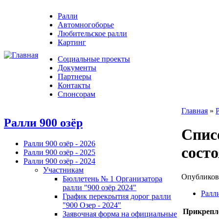
Ралли
Автомногоборье
Любительское ралли
Картинг
Социальные проекты
Документы
Партнеры
Контакты
Спонсорам
Главная
»
Ралли 900 озёр
Спис
Ралли 900 озёр - 2026
состо
Ралли 900 озёр - 2025
Ралли 900 озёр - 2024
Участникам
Опубликова
Бюллетень № 1 Организатора
ралли "900 озёр 2024"
Ралли
График перекрытия дорог ралли
"900 Озер - 2024"
Прикрепл
Заявочная форма на официальные