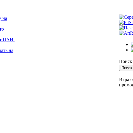
у на
то
от ПАИ.
ать на
Поиск 
Игра о
промок