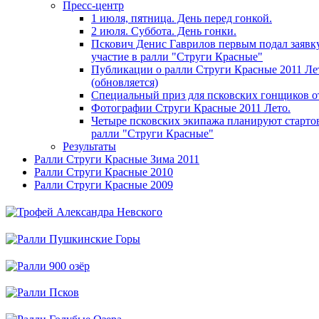
Пресс-центр
1 июля, пятница. День перед гонкой.
2 июля. Суббота. День гонки.
Пскович Денис Гаврилов первым подал заявк
участие в ралли "Струги Красные"
Публикации о ралли Струги Красные 2011 Ле
(обновляется)
Специальный приз для псковских гонщиков 
Фотографии Струги Красные 2011 Лето.
Четыре псковских экипажа планируют стартов
ралли "Струги Красные"
Результаты
Ралли Струги Красные Зима 2011
Ралли Струги Красные 2010
Ралли Струги Красные 2009