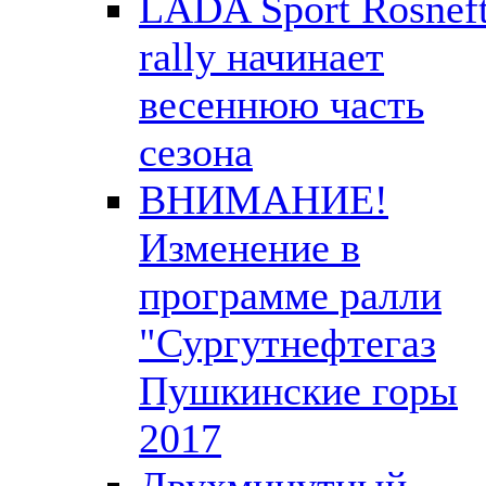
LADA Sport Rosnef
rally начинает
весеннюю часть
сезона
ВНИМАНИЕ!
Изменение в
программе ралли
"Сургутнефтегаз
Пушкинские горы
2017
Двухминутный