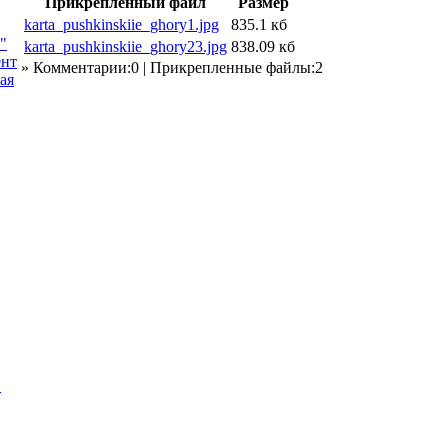
Прикрепленный файл
Размер
karta_pushkinskiie_ghory1.jpg
835.1 кб
"
karta_pushkinskiie_ghory23.jpg
838.09 кб
нт
» Комментарии:0 | Прикрепленные файлы:2
ая
"