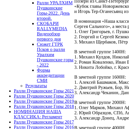
Позерн из Санкт-Петербург
Ралли УРАЛХИМ
«Кубок главы Новоржевског
Пушкинские
и Игорь Тер-Оганесьянц и
Горы-2022. День
второй.
В номинация «Наша класс
СКОБАРИ
Сергея Сального», а места
RALLYMEDIA
1. Олег Григорьев, г. Пуш
Видеообзор
2. Георгий и Сергей Кезик
первого дня
3. Михаил Щербаков, Пётр
Сюжет ГТРК
Псков о ралли
В зачетной группе 1400Н:
Уралхим
1. Михаил Кулдов, Николай
Пушкинские горы
2. Роман Коваленко, Иван В
- 2022
3. Никита Лобойко, г. Кра
Форма
аккредитации
В зачетной группе 1600Н:
СМИ
1. Алексей Башмаков, Мак
Результаты
2. Дмитрий Ружьев, Бор, Н
Ралли Пушкинские Горы 2021
3. Александр Чеканин, Дан
Ралли Пушкинские Горы 2020
Ралли Пушкинские Горы 2019
В зачетной группе 2000Н:
Ралли Пушкинские Горы 2018
1. Олег Марков, Михаил А
НОМИНАЦИЯ НАША
2. Юрий Образцов, СПб, Ан
КЛАССИКА: Регламент
3. Александр Донец, Андр
Ралли Пушкинские Горы 2017
Ралли Пушкинские Горы 2016
В зачетной группе 4000Н