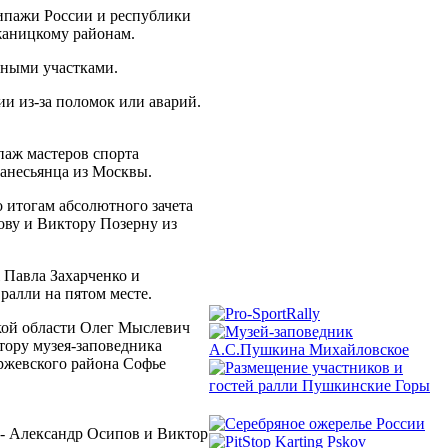
пажи России и республики
жаницкому районам.
тными участками.
и из-за поломок или аварий.
ж мастеров спорта
ганесьянца из Москвы.
 итогам абсолютного зачета
ову и Виктору Позерну из
 Павла Захарченко и
ралли на пятом месте.
кой области Олег Мыслевич
тору музея-заповедника
ржевского района Софье
 - Александр Осипов и Виктор