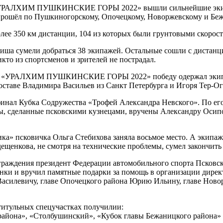
ли «УРАЛХИМ ПУШКИНСКИЕ ГОРЫ 2022» вышли сильнейшие эки
прошёл по Пушкиногорскому, Опочецкому, Новоржевскому и Бе
лее 350 км дистанции, 104 из которых были грунтовыми скорос
иша сумели добраться 38 экипажей. Остальные сошли с дистанци
кто из спортсменов и зрителей не пострадал.
лли «УРАЛХИМ ПУШКИНСКИЕ ГОРЫ 2022» победу одержал экипа
оставе Владимира Васильев из Санкт Петербурга и Игоря Тер-О
финал Кубка Содружества «Трофей Александра Невского». По его
ы, сделанные псковскими кузнецами, вручены Александру Осип
а» псковичка Ольга Стебихова заняла восьмое место. А экипаж
ещенкова, не смотря на технические проблемы, сумел закончить 
аграждения президент Федерации автомобильного спорта Псковс
нки и вручил памятные подарки за помощь в организации дирек
асилевичу, главе Опочецкого района Юрию Ильину, главе Ново
титульных спецучастках получилии:
района», «Столбушинский», «Кубок главы Бежаницкого района»