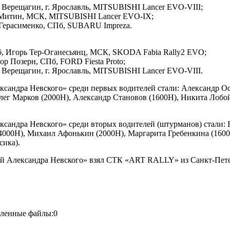
 Верещагин, г. Ярославль, MITSUBISHI Lancer EVO-VIII;
 Митин, МСК, MITSUBISHI Lancer EVO-IX;
 Герасименко, СПб, SUBARU Impreza.
б, Игорь Тер-Оганесьянц, МСК, SKODA Fabia Rally2 EVО;
ор Позерн, СПб, FORD Fiesta Proto;
 Верещагин, г. Ярославль, MITSUBISHI Lancer EVO-VIII.
сандра Невского» среди первых водителей стали: Александр Ос
ег Марков (2000Н), Александр Становов (1600Н), Никита Лобой
ксандра Невского» среди вторых водителей (штурманов) стали:
 (4000Н), Михаил Афонькин (2000Н), Маргарита Гребенкина (1600
сика).
ей Александра Невского» взял СТК «АRT RALLY» из Санкт-Пете
пленные файлы:0