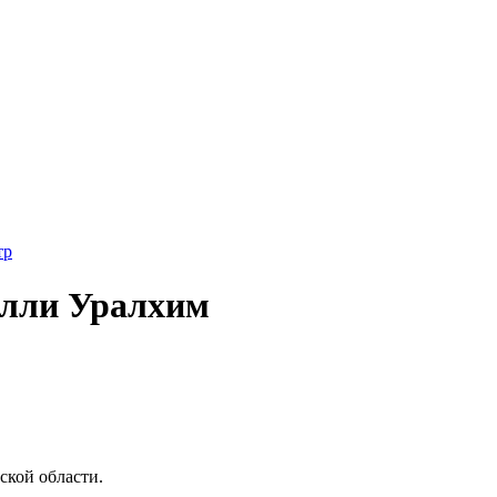
тр
алли Уралхим
кой области.