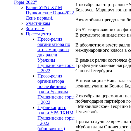
Горы-2022"
1 октября на старт рал
Ралли УРАЛХИМ
Беларусь. Маршрут гонки 
Пушкинские Горы-2022.
День первый.
Автомобили преодолели бо
Участникам
Зрителям
Из 52 стартовавших до фин
Пресс-центр
В результате инцидентов ни
Пресс-релиз
организатора по
В абсолютном зачёте ра
итогам первого
международного класса в с
дня ралли
Уралхим
В рамках ралли состоялся 
Пушкинские горы
Трофея уникальные наград
– 2022
Санкт-Петербурга.
Пресс-релиз
В номинации «Наша классик
организатора
великолучанина Бориса Бад
после финиша
ралли Уралхим
2 октября на церемонии н
Пушкинские горы
поблагодарил партнёров го
– 2022
«Михайловское» Георгию В
Публикации о
Пугачёвой.
ралли УРАЛХИМ
Пушкинские горы
Призы за лучшее время на 
- 2022
«Кубок главы Опочецкого 
(обновляется)