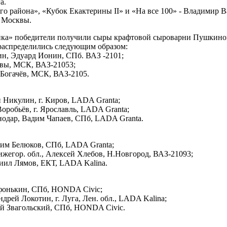
а.
о района», «Кубок Екактерины II» и «На все 100» - Владимир В
з Москвы.
ика» победители получили сыры крафтовой сыроварни Пушкино
 распределились следующим образом:
кин, Эдуард Ионин, СПб. ВАЗ -2101;
овы, МСК, ВАЗ-21053;
 Богачёв, МСК, ВАЗ-2105.
 Никулин, г. Киров, LADA Granta;
оробьёв, г. Ярославль, LADA Granta;
снодар, Вадим Чапаев, СПб, LADA Granta.
сим Белюков, СПб, LADA Granta;
ижегор. обл., Алексей Хлебов, Н.Новгород, ВАЗ-21093;
иил Лямов, ЕКТ, LADA Kalina.
фонькин, СПб, HONDA Civic;
дрей Локотин, г. Луга, Лен. обл., LADA Kalina;
ей Звагольский, СПб, HONDA Civic.