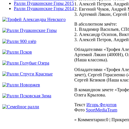
Ралли Пушкинские Горы 2015
1. Алексей Петров, Андрей
Ралли Пушкинские Горы 2014
2. Евгений Чуков, Андрей
3. Артемий Лякин, Сергей
В абсолютном зачёте:
1. Владимир Васильев, СП
2. Александр Осипов, Викт
3. Алексей Петров, Андрей
Обладателями «Трофея Алек
Артемий Лякин (4000Н), Ол
(Наша классика).
Обладателями «Трофея Але
зачет), Сергей Герасиенко
Сергей Кезиков (Наша клас
В командном зачете «Троф
Олега Крылова.
Текст
Игорь Федотов
Фото
SportMediaTeam
» Комментарии:0 | Прикре